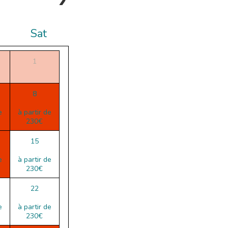
Sat
1
8
e
à partir de
230€
15
e
à partir de
230€
22
e
à partir de
230€