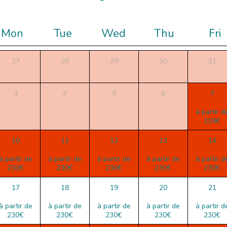
Mon
Tue
Wed
Thu
Fri
27
28
29
30
31
3
4
5
6
7
à partir d
219€
10
11
12
13
14
à partir de
à partir de
à partir de
à partir de
à partir d
230€
230€
230€
230€
230€
17
18
19
20
21
à partir de
à partir de
à partir de
à partir de
à partir d
230€
230€
230€
230€
230€