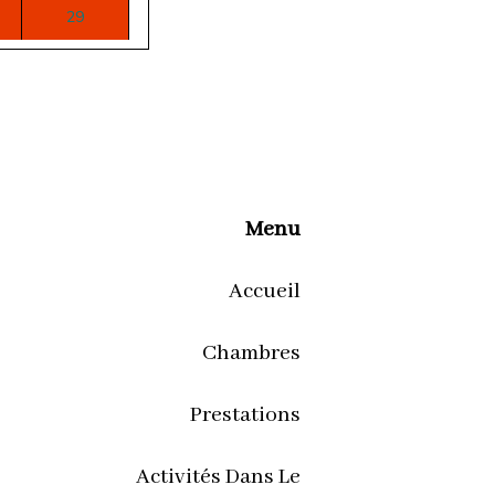
29
e
à partir de
230€
5
e
à partir de
203€
Menu
Accueil
Chambres
Prestations
Activités Dans Le