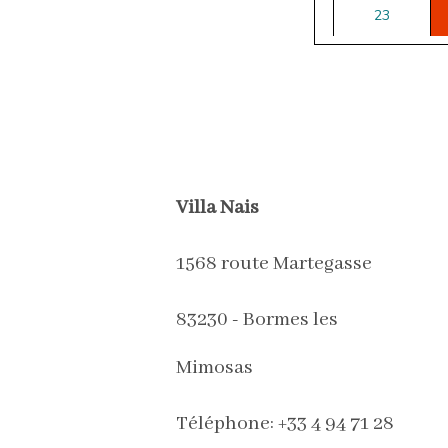
23
à partir de
230€
30
à partir de
230€
Villa Nais
1568 route Martegasse
83230 - Bormes les
Mimosas
Téléphone: +33 4 94 71 28