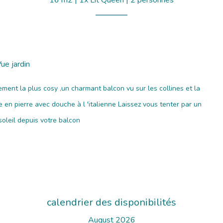
16 m2
|
1x Lit Queen
|
2 personnes
ue jardin
ment la plus cosy ,un charmant balcon vu sur les collines et la
e en pierre avec douche à l 'italienne Laissez vous tenter par un
oleil depuis votre balcon
calendrier des disponibilités
August 2026