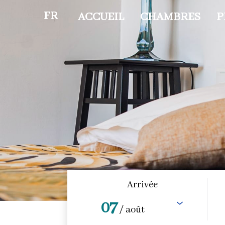
FR
ACCUEIL
CHAMBRES
P
Arrivée
07
/ août