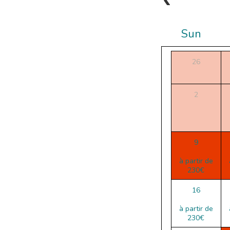
Sun
26
2
9
à partir de
230€
16
à partir de
230€