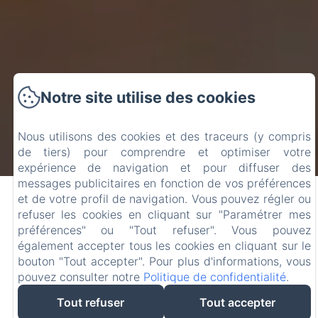
Notre site utilise des cookies
Nous utilisons des cookies et des traceurs (y compris
de tiers) pour comprendre et optimiser votre
expérience de navigation et pour diffuser des
PRIVATISATION DE LA VILLA
messages publicitaires en fonction de vos préférences
et de votre profil de navigation. Vous pouvez régler ou
NAIS
refuser les cookies en cliquant sur "Paramétrer mes
préférences" ou "Tout refuser". Vous pouvez
Vous pouvez dès à présent avoir la possibilité de louer en
également accepter tous les cookies en cliquant sur le
entier la villa nais tout en ayant des services tel que par
bouton "Tout accepter". Pour plus d'informations, vous
exemple le petit déjeuner à votre disposition
pouvez consulter notre
N ' hésitez pas à nous contacter pour un devis plus précis
Politique de confidentialité
.
Tout refuser
Tout accepter